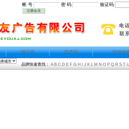
帐 号
密 码
验证码
注册会员
找公司
找产品
活动动
品牌快速查找：
A
B
C
D
E
F
G
H
I
J
K
L
M
N
O
P
Q
R
S
T